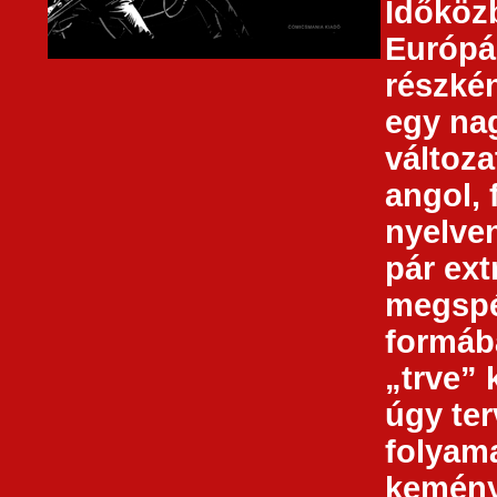
Időköz
Európá
részkén
egy na
változa
angol, 
nyelven
pár ext
megspé
formába
„trve” 
úgy te
folyam
kemény