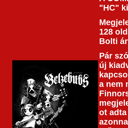
"HC" k
Megjele
128 old
Bolti á
Pár sz
új kia
kapcsol
a nem 
Finnors
megjel
ot adta
azonnal